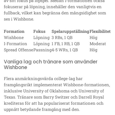
av sitt fokus på löpspel. Medan I-formationen också
fokuserar på löpning, innehåller den vanligtvis en
fullback, vilket kan begränsa den mångsidighet som
ses i Wishbone.
Formation
Fokus
Spelaruppställning
Flexibilitet
Wishbone
Löpning
3 RBs, 1 QB
Hög
I-Formation
Löpning
1 FB, 1 RB, 1 QB
Moderat
Spread Offense
Passning
4-5 WRs, 1 QB
Hög
Vanliga lag och tränare som använder
Wishbone
Flera anmärkningsvärda college-lag har
framgångsrikt implementerat Wishbone-formationen,
inklusive University of Oklahoma och University of
Texas. Tränare som Barry Switzer och Darrell Royal
krediteras för att ha populariserat formationen och
uppnått betydande framgång med den.