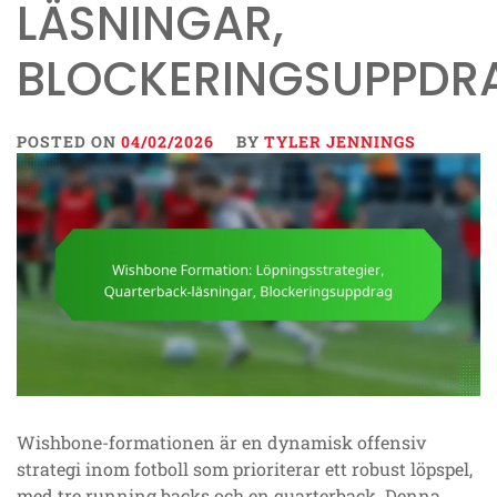
LÄSNINGAR,
BLOCKERINGSUPPDR
POSTED ON
04/02/2026
BY
TYLER JENNINGS
Wishbone-formationen är en dynamisk offensiv
strategi inom fotboll som prioriterar ett robust löpspel,
med tre running backs och en quarterback. Denna