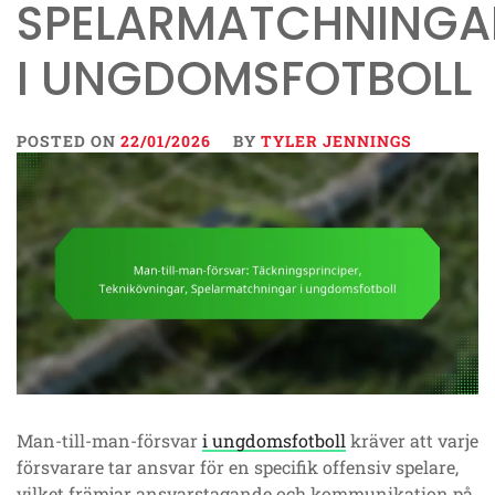
SPELARMATCHNINGA
I UNGDOMSFOTBOLL
POSTED ON
22/01/2026
BY
TYLER JENNINGS
Man-till-man-försvar
i ungdomsfotboll
kräver att varje
försvarare tar ansvar för en specifik offensiv spelare,
vilket främjar ansvarstagande och kommunikation på